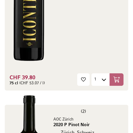
CHF 39.80
In den W
75 cl
(CHF 53.07 / l)
2
AOC Zürich
2020 P Pinot Noir