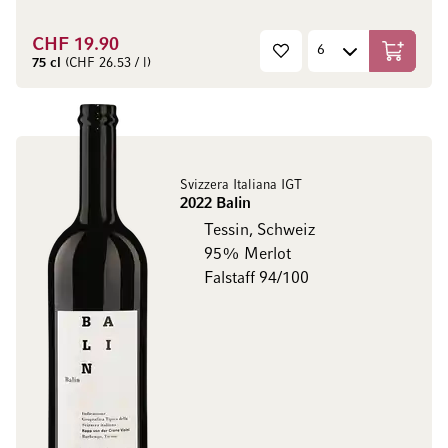
CHF 19.90
In den W
75 cl
(CHF 26.53 / l)
Svizzera Italiana IGT
2022 Balin
Tessin, Schweiz
95% Merlot
Falstaff 94/100