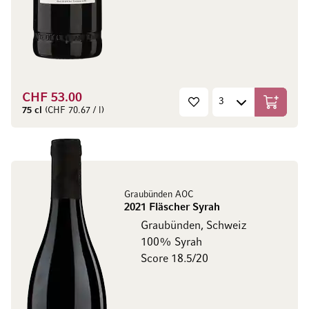
CHF 53.00
In den W
75 cl
(CHF 70.67 / l)
Graubünden AOC
2021 Fläscher Syrah
Graubünden, Schweiz
100% Syrah
Score 18.5/20