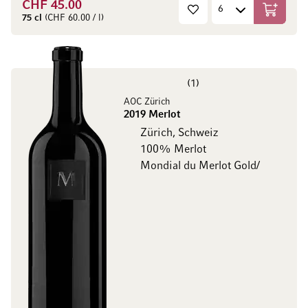
CHF 45.00
In den W
75 cl
(CHF 60.00 / l)
1
AOC Zürich
2019 Merlot
Zürich, Schweiz
100% Merlot
Mondial du Merlot Gold/