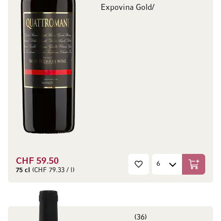
Expovina Gold/
CHF 59.50
In den W
75 cl
(CHF 79.33 / l)
36