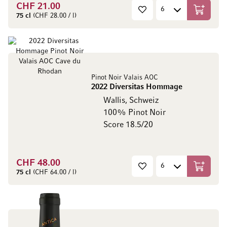
CHF 21.00
In den W
75 cl
(CHF 28.00 / l)
Pinot Noir Valais AOC
2022 Diversitas Hommage
Wallis, Schweiz
100% Pinot Noir
Score 18.5/20
CHF 48.00
In den W
75 cl
(CHF 64.00 / l)