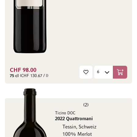
CHF 98.00
In den W
75 cl
(CHF 130.67 / l)
2
Ticino DOC
2022 Quattromani
Tessin, Schweiz
100% Merlot