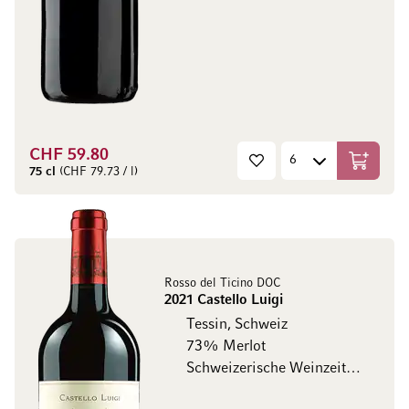
CHF 59.80
In den W
75 cl
(CHF 79.73 / l)
Rosso del Ticino DOC
2021 Castello Luigi
Tessin, Schweiz
73% Merlot
Schweizerische Weinzeitung 19/20