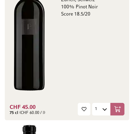
Zürich, Schweiz
100% Pinot Noir
Score 18.5/20
CHF 45.00
In den W
75 cl
(CHF 60.00 / l)