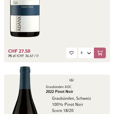
CHF 27.50
In den W
75 cl
(CHF 36.67 / l)
6
Graubünden AOC
2022 Pinot Noir
Graubünden, Schweiz
100% Pinot Noir
Score 18/20