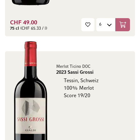
CHF 49.00
In den W
75 cl
(CHF 65.33 / l)
Merlot Ticino DOC
2023 Sassi Grossi
Tessin, Schweiz
100% Merlot
Score 19/20