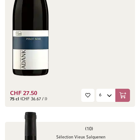
CHF 27.50
In den W
75 cl
(CHF 36.67 / l)
10
Sélection Vieux Salquenen