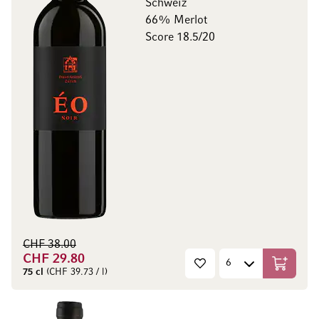
Schweiz
66% Merlot
Score 18.5/20
CHF 38.00
CHF 29.80
In den W
75 cl
(CHF 39.73 / l)