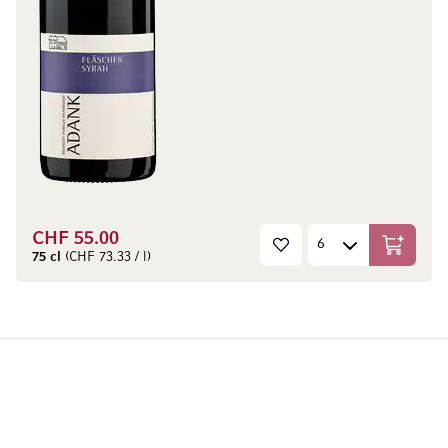
CHF 55.00
In den W
75 cl
(CHF 73.33 / l)