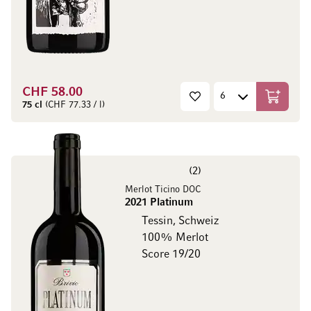
CHF 58.00
In den W
75 cl
(CHF 77.33 / l)
2
Merlot Ticino DOC
2021 Platinum
Tessin, Schweiz
100% Merlot
Score 19/20