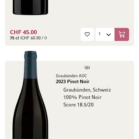
CHF 45.00
In den W
75 cl
(CHF 60.00 / l)
6
Graubünden AOC
2023 Pinot Noir
Graubünden, Schweiz
100% Pinot Noir
Score 18.5/20