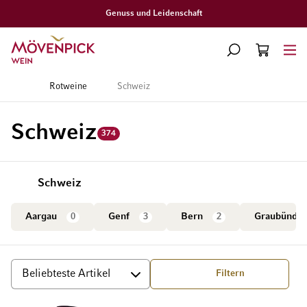
Genuss und Leidenschaft
Zur Startseite
SUCHE
WARENKORB
Minicart
Startseite
Rotweine
Schweiz
Schweiz
374
Schweiz
Aargau
0
Genf
3
Bern
2
Graubünde
Filtern
Sortieren