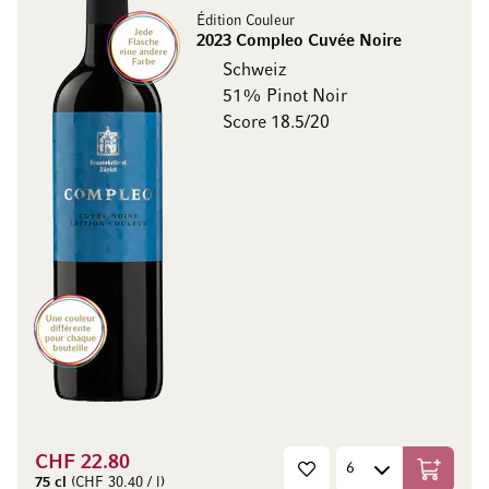
Édition Couleur
2023 Compleo Cuvée Noire
Schweiz
51% Pinot Noir
Score 18.5/20
CHF 22.80
In den W
75 cl
(CHF 30.40 / l)