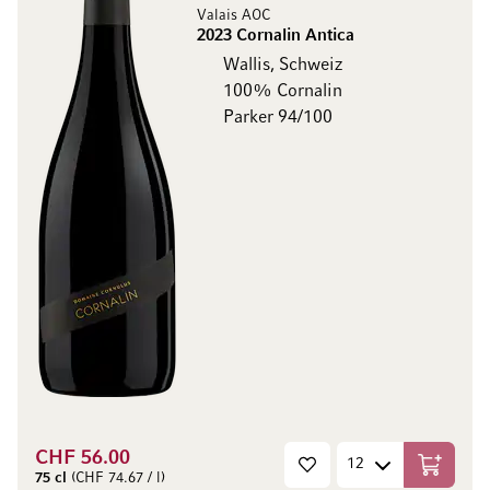
Valais AOC
2023 Cornalin Antica
Wallis, Schweiz
100% Cornalin
Parker 94/100
CHF 56.00
In den W
75 cl
(CHF 74.67 / l)