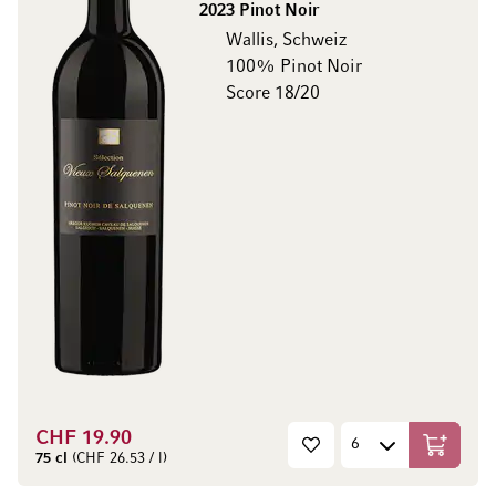
2023 Pinot Noir
Wallis, Schweiz
100% Pinot Noir
Score 18/20
CHF 19.90
In den W
75 cl
(CHF 26.53 / l)