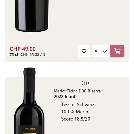
CHF 49.00
In den W
75 cl
(CHF 65.33 / l)
11
Merlot Ticino DOC Riserva
2022 Iconti
Tessin, Schweiz
100% Merlot
Score 18.5/20