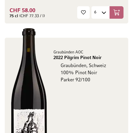
CHF 58.00
In den W
75 cl
(CHF 77.33 / l)
Graubünden AOC
2022 Pilgrim Pinot Noir
Graubünden, Schweiz
100% Pinot Noir
Parker 92/100