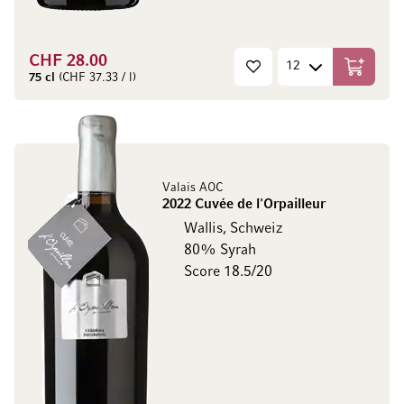
CHF 28.00
In den W
75 cl
(CHF 37.33 / l)
Valais AOC
2022 Cuvée de l'Orpailleur
Wallis, Schweiz
80% Syrah
Score 18.5/20