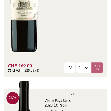
CHF 169.00
In den W
75 cl
(CHF 225.33 / l)
17
21
%
Vin de Pays Suisse
2023 ÉO Noir