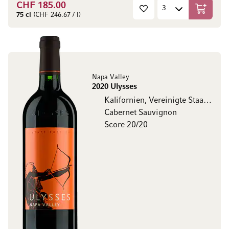
CHF 185.00
In den W
75 cl
(CHF 246.67 / l)
Napa Valley
2020 Ulysses
Kalifornien, Vereinigte Staaten
Cabernet Sauvignon
Score 20/20