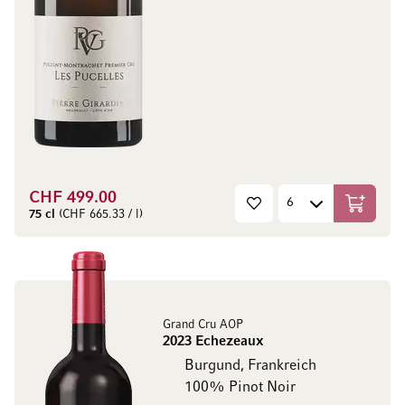
CHF 499.00
In den W
75 cl
(CHF 665.33 / l)
Grand Cru AOP
2023 Echezeaux
Burgund, Frankreich
100% Pinot Noir