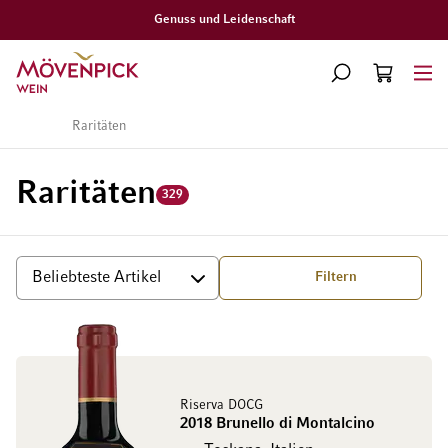
Genuss und Leidenschaft
Zur Startseite
SUCHE
WARENKORB
Minicart
Startseite
Raritäten
Raritäten
329
Filtern
Sortieren
Riserva DOCG
2018 Brunello di Montalcino