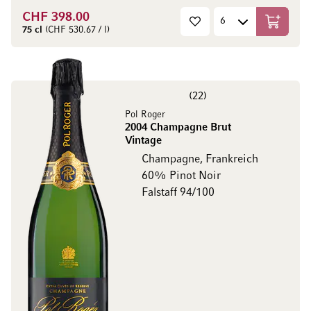
CHF 398.00
In den W
75 cl
(CHF 530.67 / l)
22
Pol Roger
2004 Champagne Brut
Vintage
Champagne, Frankreich
60% Pinot Noir
Falstaff 94/100