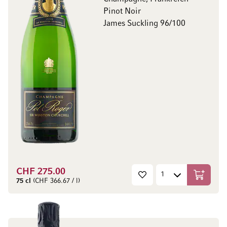
Pinot Noir
James Suckling 96/100
CHF 275.00
In den W
75 cl
(CHF 366.67 / l)