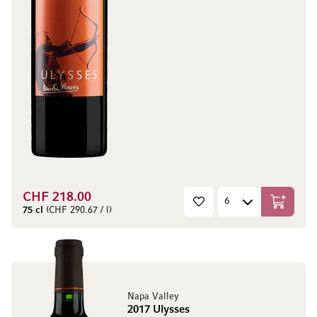
CHF 218.00
In den W
75 cl
(CHF 290.67 / l)
Napa Valley
2017 Ulysses