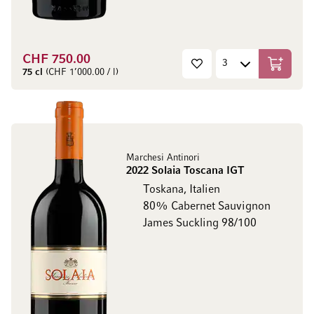
CHF 750.00
In den W
75 cl
(CHF 1’000.00 / l)
Marchesi Antinori
2022 Solaia Toscana IGT
Toskana, Italien
80% Cabernet Sauvignon
James Suckling 98/100