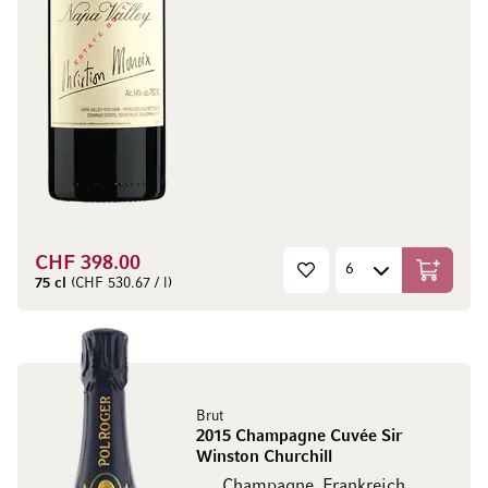
CHF 398.00
In den W
75 cl
(CHF 530.67 / l)
Brut
2015 Champagne Cuvée Sir
Winston Churchill
Champagne, Frankreich