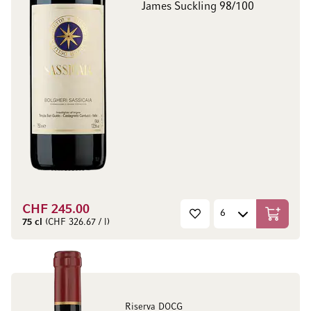
James Suckling 98/100
CHF 245.00
In den W
75 cl
(CHF 326.67 / l)
Riserva DOCG