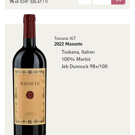
In den W
75 cl
(CHF 326.67 / l)
Toscana IGT
2022 Masseto
Toskana, Italien
100% Merlot
Jeb Dunnuck 98+/100