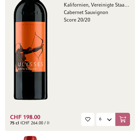
Kalifornien, Vereinigte Staaten
Cabernet Sauvignon
Score 20/20
CHF 198.00
In den W
75 cl
(CHF 264.00 / l)