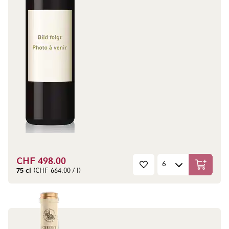
CHF 498.00
In den W
75 cl
(CHF 664.00 / l)