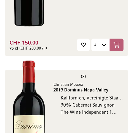
CHF 150.00
In den W
75 cl
(CHF 200.00 / l)
3
Christian Moueix
2019 Dominus Napa Valley
Kalifornien, Vereinigte Staaten
90% Cabernet Sauvignon
The Wine Independent 100/100