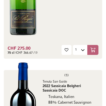
CHF 275.00
In den W
75 cl
(CHF 366.67 / l)
1
Tenuta San Guido
2022 Sassicaia Bolgheri
Sassicaia DOC
Toskana, Italien
88% Cabernet Sauvignon