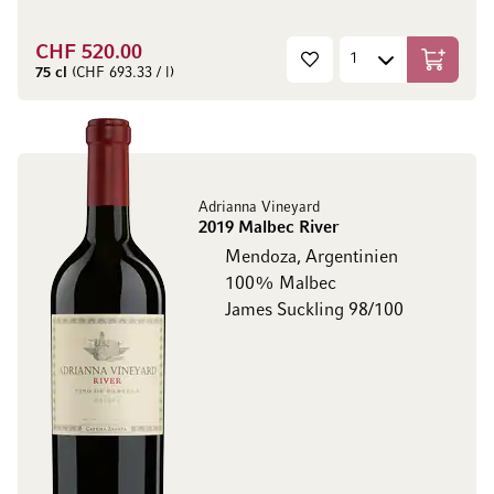
CHF 520.00
In den W
75 cl
(CHF 693.33 / l)
Adrianna Vineyard
2019 Malbec River
Mendoza, Argentinien
100% Malbec
James Suckling 98/100