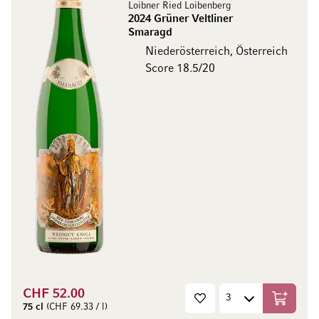
Loibner Ried Loibenberg
2024 Grüner Veltliner
Smaragd
Niederösterreich, Österreich
Score 18.5/20
CHF 52.00
In den W
75 cl
(CHF 69.33 / l)