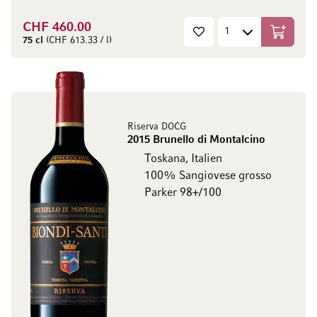
CHF 460.00
In den W
75 cl
(CHF 613.33 / l)
Riserva DOCG
2015 Brunello di Montalcino
Toskana, Italien
100% Sangiovese grosso
Parker 98+/100