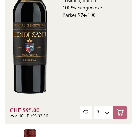
Toskana, Italien
100% Sangiovese
Parker 97+/100
CHF 595.00
In den W
75 cl
(CHF 793.33 / l)