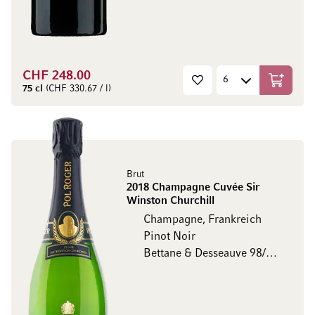
CHF 248.00
In den W
75 cl
(CHF 330.67 / l)
Brut
2018 Champagne Cuvée Sir
Winston Churchill
Champagne, Frankreich
Pinot Noir
Bettane & Desseauve 98/100