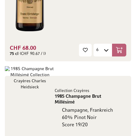
CHF 68.00
In den W
75 cl
(CHF 90.67 / l)
Collection Crayères
1985 Champagne Brut
Millésimé
Champagne, Frankreich
60% Pinot Noir
Score 19/20