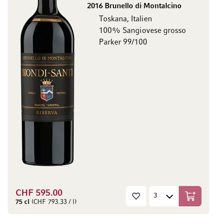
2016 Brunello di Montalcino
Toskana, Italien
100% Sangiovese grosso
Parker 99/100
CHF 595.00
In den W
75 cl
(CHF 793.33 / l)