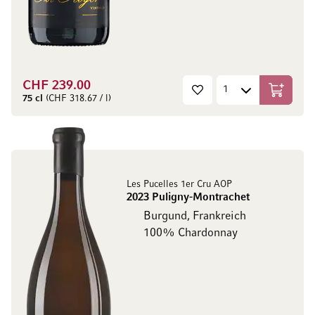
CHF 239.00
In den W
75 cl
(CHF 318.67 / l)
Les Pucelles 1er Cru AOP
2023 Puligny-Montrachet
Burgund, Frankreich
100% Chardonnay