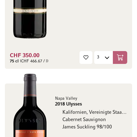
CHF 350.00
In den W
75 cl
(CHF 466.67 / l)
Napa Valley
2018 Ulysses
Kalifornien, Vereinigte Staaten
Cabernet Sauvignon
James Suckling 98/100