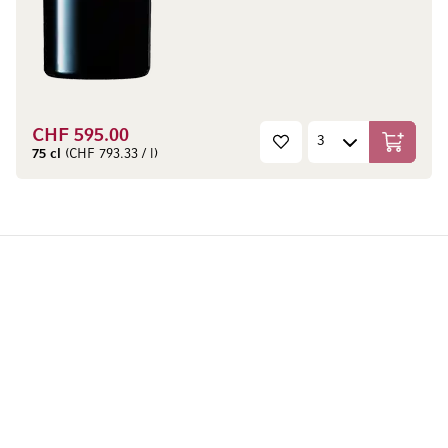
CHF 595.00
In den W
75 cl
(CHF 793.33 / l)
Mövenpick Wein