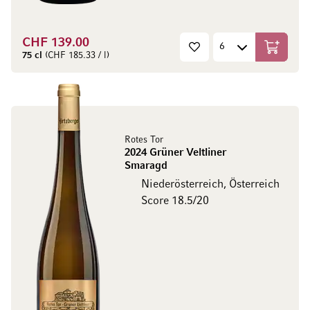
CHF 139.00
In den W
75 cl
(CHF 185.33 / l)
Rotes Tor
2024 Grüner Veltliner
Smaragd
Niederösterreich, Österreich
Score 18.5/20