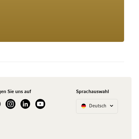
gen Sie uns auf
Sprachauswahl
ur Facebook
See our Instagram account
See our LinkedIn
See our YouTube channel
Deutsch
Sprache