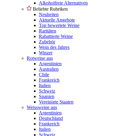
Alkoholfreie Alternativen
Beliebte Rubriken
Neuheiten
Aktuelle Angebote
Top bewertete Weine
Raritäten
Rabattierte Weine
Zubehör
Wein des Jahres
Winzer
Rotweine aus
Argentinien
Australien
Chile
Frankreich
Italien
Schweiz
Spanien
Vereinigte Staaten
Weissweine aus
Argentinien
Deutschland
Frankreich
Italien
Schweiz