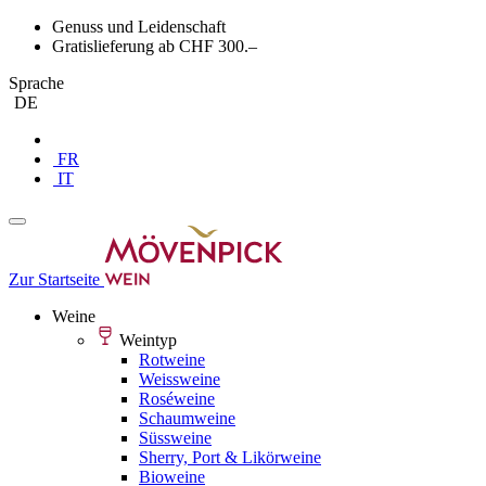
Genuss und Leidenschaft
Gratislieferung ab CHF 300.–
Sprache
DE
FR
IT
Zur Startseite
Weine
Weintyp
Rotweine
Weissweine
Roséweine
Schaumweine
Süssweine
Sherry, Port & Likörweine
Bioweine