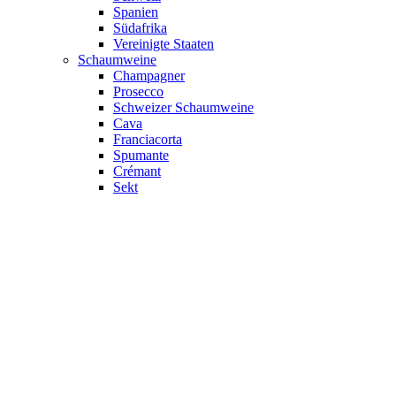
Spanien
Südafrika
Vereinigte Staaten
Schaumweine
Champagner
Prosecco
Schweizer Schaumweine
Cava
Franciacorta
Spumante
Crémant
Sekt